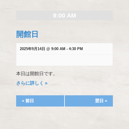
検
索
9:00 AM
し
て
開館日
ナ
ビ
ゲ
2025年9月14日 @ 9:00 AM
-
4:30 PM
ー
シ
ョ
本日は開館日です。
ン
を
さらに詳しく »
表
示
«
前日
翌日
»