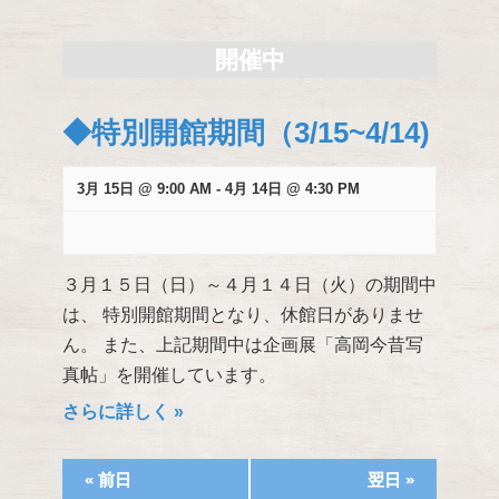
検
索
開催中
し
て
◆特別開館期間（3/15~4/14)
ナ
ビ
ゲ
3月 15日 @ 9:00 AM
-
4月 14日 @ 4:30 PM
ー
シ
ョ
３月１５日（日）～４月１４日（火）の期間中
ン
は、 特別開館期間となり、休館日がありませ
を
表
ん。 また、上記期間中は企画展「高岡今昔写
示
真帖」を開催しています。
さらに詳しく »
«
前日
翌日
»