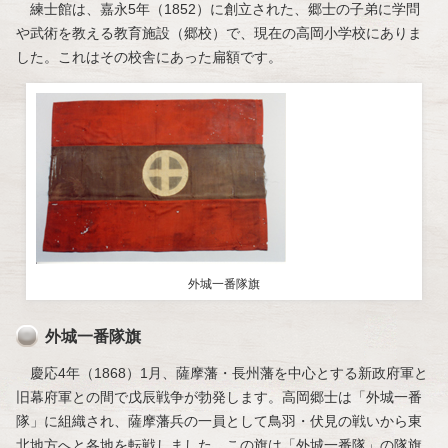
練士館は、嘉永5年（1852）に創立された、郷士の子弟に学問
や武術を教える教育施設（郷校）で、現在の高岡小学校にありま
した。これはその校舎にあった扁額です。
外城一番隊旗
外城一番隊旗
慶応4年（1868）1月、薩摩藩・長州藩を中心とする新政府軍と
旧幕府軍との間で戊辰戦争が勃発します。高岡郷士は「外城一番
隊」に組織され、薩摩藩兵の一員として鳥羽・伏見の戦いから東
北地方へと各地を転戦しました。この旗は「外城一番隊」の隊旗