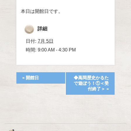
本日は開館日です。
詳細
日付:
7月 5日
時間:
9:00 AM - 4:30 PM
«
開館日
◆高岡歴史かるた
で遊ぼう！①＜受
付終了＞
»