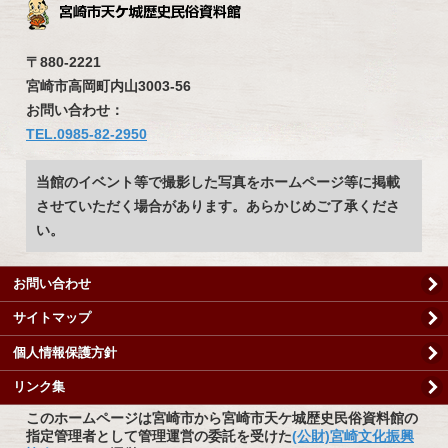
〒880-2221
宮崎市高岡町内山3003-56
お問い合わせ：
TEL.0985-82-2950
当館のイベント等で撮影した写真をホームページ等に掲載
させていただく場合があります。あらかじめご了承くださ
い。
お問い合わせ
サイトマップ
個人情報保護方針
リンク集
このホームページは宮崎市から宮崎市天ケ城歴史民俗資料館の
指定管理者として管理運営の委託を受けた
(公財)宮崎文化振興