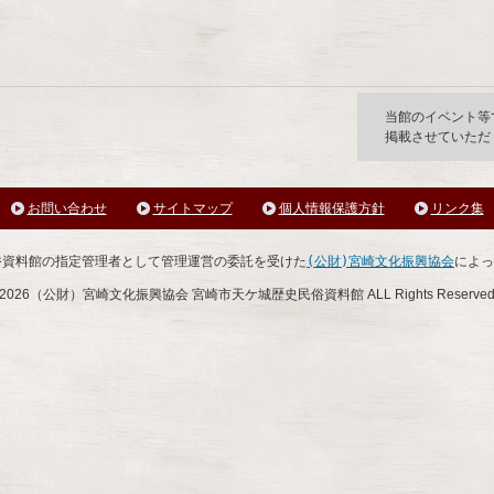
天ケ城歴史民俗資料館
当館のイベント等
掲載させていただ
お問い合わせ
サイトマップ
個人情報保護方針
リンク集
俗資料館の指定管理者として管理運営の委託を受けた
(公財)宮崎文化振興協会
によっ
2026（公財）宮崎文化振興協会 宮崎市天ケ城歴史民俗資料館 ALL Rights Reserve